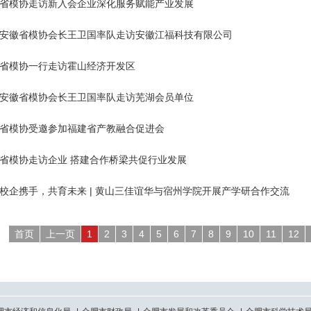
省模协走访新入会企业深化服务赋能产业发展
安徽省模协会长王卫国率队走访安徽江福科技有限公司
省模协一行走访霍山经济开发区
安徽省模协会长王卫国率队走访芜湖会员单位
省模协受邀参加福建省产教融合促进会
省模协走访企业 搭建合作桥梁共促行业发展
校企携手，共育未来 | 黄山三佳谊华与宿州学院开展产学研合作交流
首页
上一页
1
2
3
4
5
6
7
8
9
10
11
12