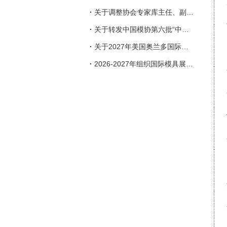
·
关于调整协会专家库主任、副主任人选的通知
·
关于转发中国模协第六批“中国模具行业企业信用等级评价”申报工作的通知
·
关于2027年美国奥兰多国际塑料展览会（NPE）参展的邀请函
·
2026-2027年组织国际模具展会一览表