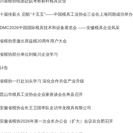
川渝模协组团赴皖考察标杆模具企业
十届传薪火 启航“十五五”——中国模具工业协会三会在上海同期成功举办
DMC2026中国国际模具技术和设备展览会 ——安徽模具企业风采
省模协受邀出席益模20周年用户大会
省模协部分单位到银川企业学习
讣告
省模协一行赴泊头学习 深化合作共促产业升级
昆山市模具工业协会企业家座谈会在寿县召开
安徽省模协会长王卫国率队走访华龙模具有限公司
安徽省模协2026年第一次会长办公会（扩大）会议在合肥召开