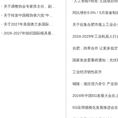
“人工智能+制造”主战场启动
·
关于调整协会专家库主任、副主任人选的通知
同比增长9.0%！5月装备
·
关于转发中国模协第六批“中国模具行业企业信用等级评价”申报工作的通知
·
关于2027年美国奥兰多国际塑料展览会（NPE）参展的邀请函
·
2026-2027年组织国际模具展会一览表
2024-2029年工业机器
合肥：跨界合作 让更多低空
国家发改委重磅通知：光伏
工业经济韧性跃升
铜陵：项目强力牵引 产业加
2024年中国5G发展大会在
5G应用规模化发展推进会