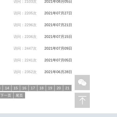
访问：2103次
2021年08月05日
访问：2205次
2021年07月27日
访问：2296次
2021年07月21日
访问：2206次
2021年07月15日
访问：2447次
2021年07月09日
访问：2241次
2021年07月05日
访问：2352次
2021年06月28日
3
14
15
16
17
18
19
20
21
下一页
尾页