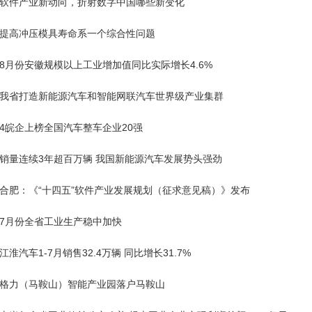
软件产业新动向，折射数字中国哪些新变化
提高冲压模具寿命系一个综合性问题
8月份安徽规模以上工业增加值同比实际增长4.6%
我省打造新能源汽车和智能网联汽车世界级产业集群
4皖企上榜全国汽车整车企业20强
销量连续3年超百万辆 我国新能源汽车发展势头强劲
合肥：《“十四五”软件产业发展规划（征求意见稿）》发布
7月份全省工业生产稳中加快
江淮汽车1-7月销售32.4万辆 同比增长31.7%
格力（马鞍山）智能产业园落户马鞍山