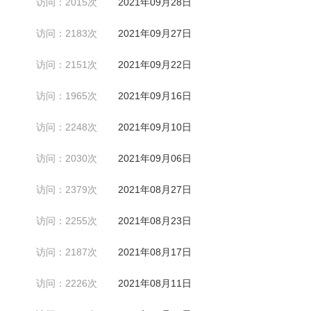
访问：2015次
2021年09月28日
访问：2183次
2021年09月27日
访问：2151次
2021年09月22日
访问：1965次
2021年09月16日
访问：2248次
2021年09月10日
访问：2030次
2021年09月06日
访问：2379次
2021年08月27日
访问：2255次
2021年08月23日
访问：2187次
2021年08月17日
访问：2226次
2021年08月11日